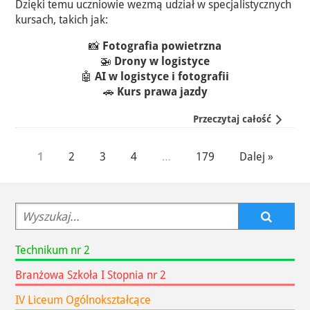
Dzięki temu uczniowie wezmą udział w specjalistycznych
kursach, takich jak:
📸
Fotografia powietrzna
🚁
Drony w logistyce
🤖
AI w logistyce i fotografii
🚗
Kurs prawa jazdy
Przeczytaj całość
Nawigacja
1
2
3
4
…
179
Dalej »
stron
Technikum nr 2
Oddziały szkoły
Branżowa Szkoła I Stopnia nr 2
IV Liceum Ogólnokształcące