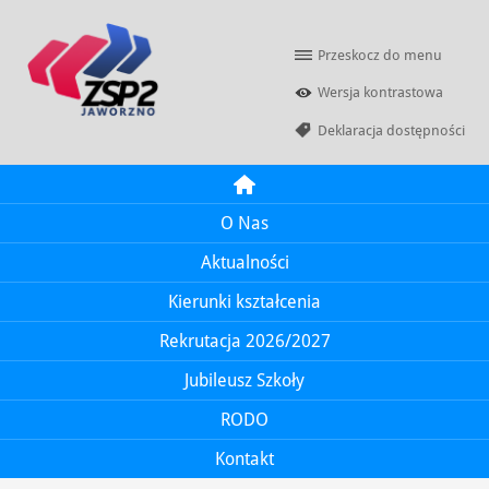
Przeskocz do menu
Wersja kontrastowa
Deklaracja dostępności
Nawigacja strony
O Nas
Aktualności
Kierunki kształcenia
Rekrutacja 2026/2027
Jubileusz Szkoły
RODO
Kontakt