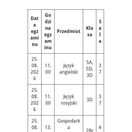
Go
Dat
dzi
S
a
na
Kla
a
egz
Przedmiot
egz
sa
l
ami
am
a
nu
inu
25.
5A,
08.
11.
Język
3
5D,
202
00
angielski
7
3D
6
25.
08.
11.
Język
3
3D
202
00
rosyjski
7
6
25.
Gospodark
08.
13.
a
4
2Br